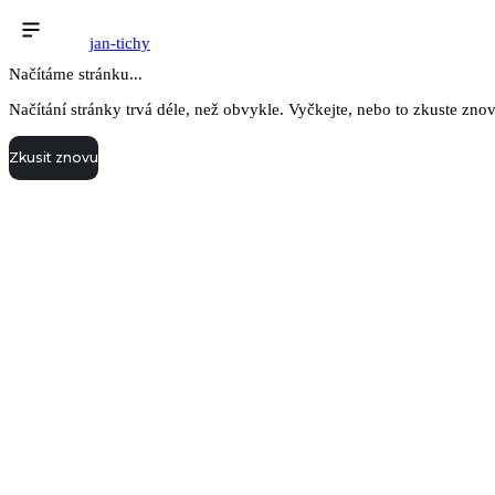
jan-tichy
Načítáme stránku...
Načítání stránky trvá déle, než obvykle. Vyčkejte, nebo to zkuste zno
Zkusit znovu