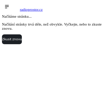
radioprostor.cz
Načítáme stránku...
Načítání stránky trvá déle, než obvykle. Vyčkejte, nebo to zkuste
znovu.
Zkusit znovu