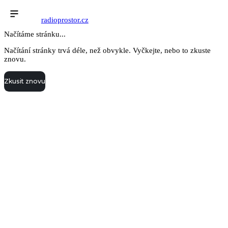
radioprostor.cz
Načítáme stránku...
Načítání stránky trvá déle, než obvykle. Vyčkejte, nebo to zkuste
znovu.
Zkusit znovu