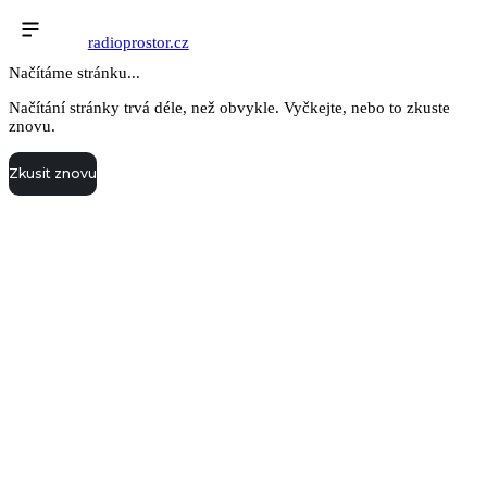
radioprostor.cz
Načítáme stránku...
Načítání stránky trvá déle, než obvykle. Vyčkejte, nebo to zkuste
znovu.
Zkusit znovu